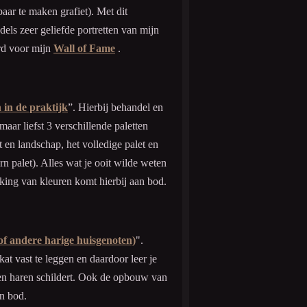
baar te maken grafiet). Met dit
dels zeer geliefde portretten van mijn
rd voor mijn
Wall of Fame
.
in de praktijk
”. Hierbij behandel en
aar liefst 3 verschillende paletten
 en landschap, het volledige palet en
 palet). Alles wat je ooit wilde weten
ing van kleuren komt hierbij aan bod.
(of andere harige huisgenoten)
".
 kat vast te leggen en daardoor leer je
t en haren schildert. Ook de opbouw van
an bod.