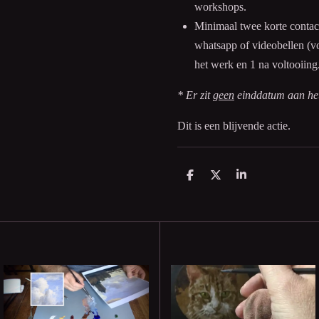
workshops.
Minimaal twee korte contac
whatsapp of videobellen (v
het werk en 1 na voltooiing
* Er zit
geen
einddatum aan het 
Dit is een blijvende actie.
S
S
S
h
h
h
a
a
a
r
r
r
e
e
e